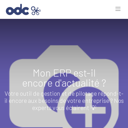
Mon ERP est-il
encore d'actualité ?
Votre outil de gestion et de pilotage répond-t-
il encore aux besoins de votre entreprise ? Nos
experts vous éclairent 💡