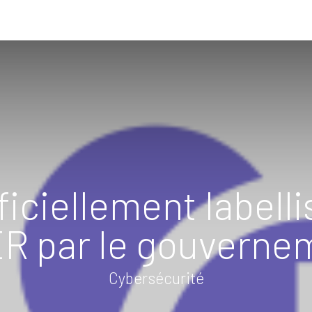
IQUES
SOLUTIONS PAIE RH
PILOTAGE D'ENTREPRISE
A
ficiellement label
R par le gouvernem
Cybersécurité