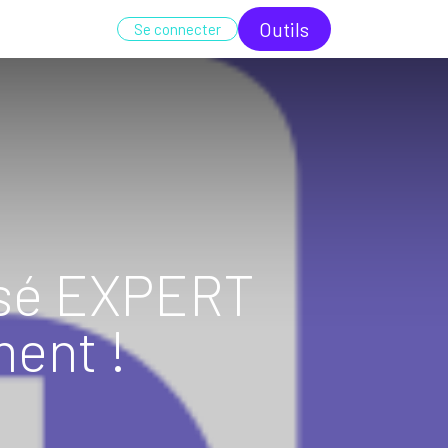
UDIT
FORMATION
ODC
Outi​​ls
Se connecter
lisé EXPERT
ent !