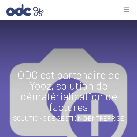
ODC est partenaire de
Yooz, solution de
dématérialisation de
factures
SOLUTIONS DE GESTION D'ENTREPRISE