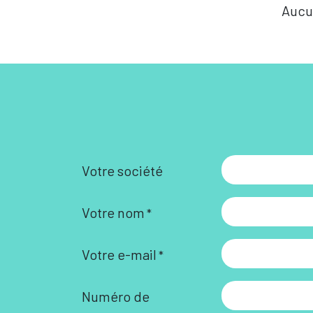
Aucu
Votre société
Votre nom
*
Votre e-mail
*
Numéro de