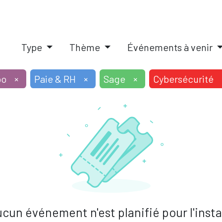
IQUES
SOLUTIONS PAIE RH
PILOTAGE D'ENTREPRISE
A
Type
Thème
Événements à venir
oo
×
Paie & RH
×
Sage
×
Cybersécurité
cun événement n'est planifié pour l'inst