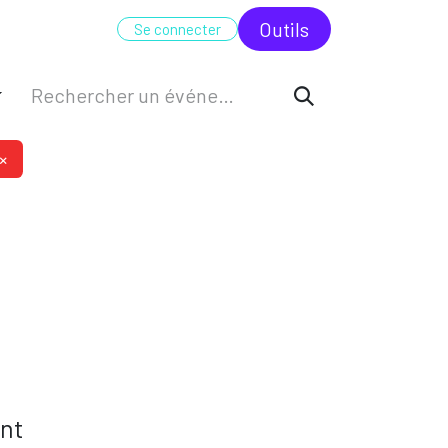
UDIT
FORMATION
ODC
Outi​​ls
Se connecter
×
ant