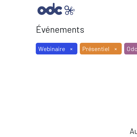
SOLUTIONS INFORMAT
Événements
Webinaire
×
Présentiel
×
Od
Au