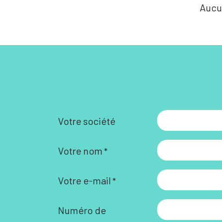
Aucu
Votre société
Votre nom
*
Votre e-mail
*
Numéro de