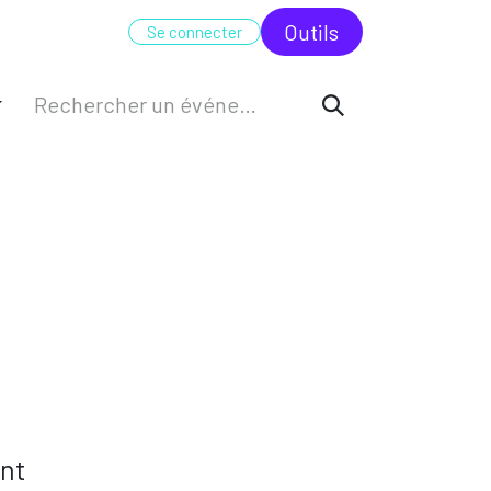
UDIT
FORMATION
ODC
Outi​​ls
Se connecter
ant