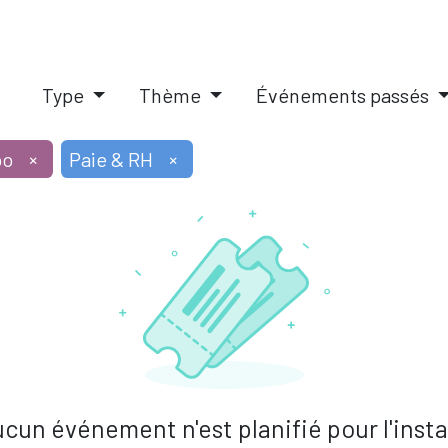
IQUES
SOLUTIONS PAIE RH
PILOTAGE D'ENTREPRISE
A
Type
Thème
Événements passés
oo
×
Paie & RH
×
cun événement n'est planifié pour l'inst