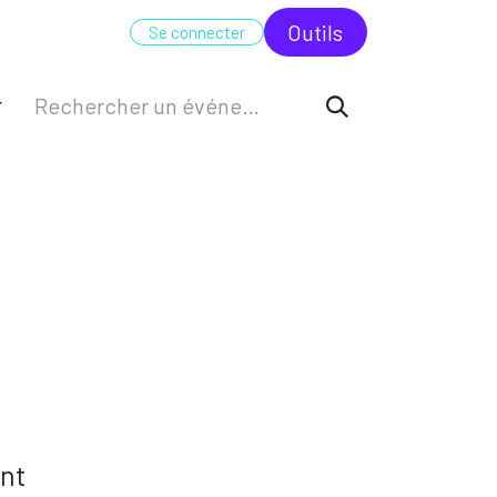
UDIT
FORMATION
ODC
Outi​​ls
Se connecter
ant