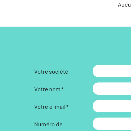
Aucu
Votre société
Votre nom
*
Votre e-mail
*
Numéro de