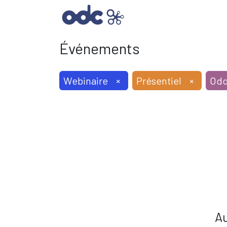
SOLUTIONS INFORMAT
Événements
Webinaire
×
Présentiel
×
Od
Au