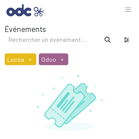
Événements
Lucca
×
Odoo
×