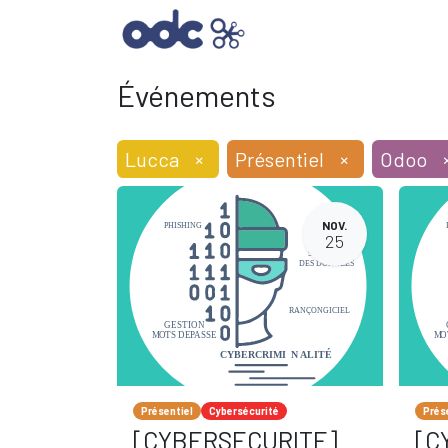
SOLUTIONS INFORMAT
Événements
Lucca
×
Présentiel
×
Odoo
NOV.
25
Présentiel
Cybersécurité
Prés
[CYBERSECURITE]
[C