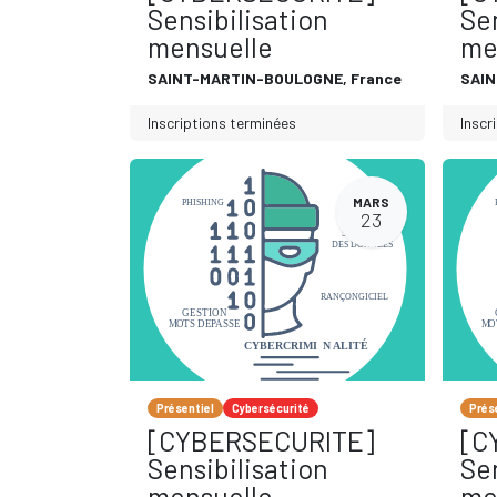
Sensibilisation
Sen
mensuelle
me
SAINT-MARTIN-BOULOGNE
,
France
SAI
Inscriptions terminées
Inscr
MARS
23
Présentiel
Cybersécurité
Prés
[CYBERSECURITE]
[C
Sensibilisation
Sen
mensuelle
me