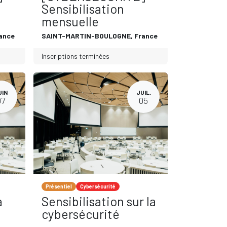
Sensibilisation
mensuelle
ance
SAINT-MARTIN-BOULOGNE
,
France
Inscriptions terminées
UIN
JUIL.
07
05
Présentiel
Cybersécurité
a
Sensibilisation sur la
cybersécurité