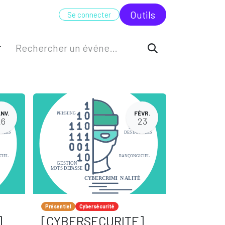
UDIT
FORMATION
ODC
Outi​​ls
Se connecter
NV.
FÉVR.
26
23
Présentiel
Cybersécurité
]
[CYBERSECURITE]