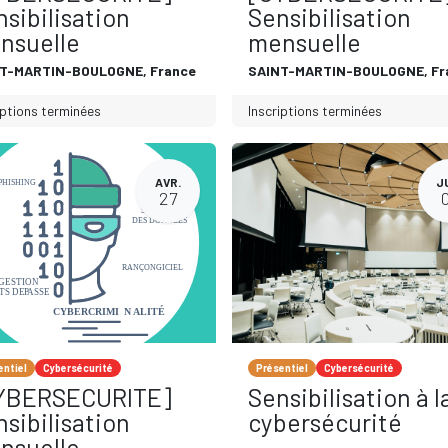
sibilisation
Sensibilisation
nsuelle
mensuelle
NT-MARTIN-BOULOGNE
,
France
SAINT-MARTIN-BOULOGNE
,
Fr
iptions terminées
Inscriptions terminées
AVR.
J
27
entiel
Cybersécurité
Présentiel
Cybersécurité
YBERSECURITE]
Sensibilisation à l
sibilisation
cybersécurité
nsuelle