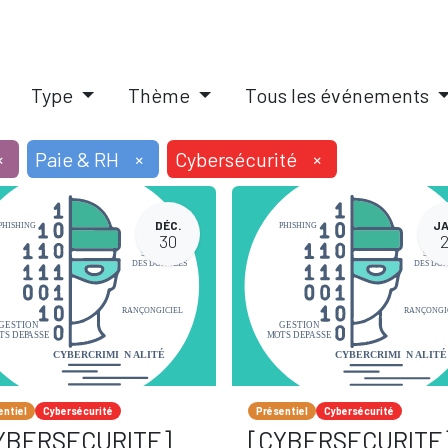
IQUES
SOLUTIONS PAIE RH
PILOTAGE D'ENTREPRISE
A
Type
Thème
Tous les événements
×
Paie & RH
×
Cybersécurité
×
DÉC.
JA
30
entiel
Cybersécurité
Présentiel
Cybersécurité
YBERSECURITE]
[CYBERSECURITE