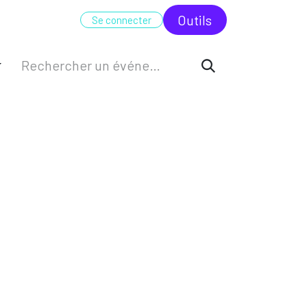
UDIT
FORMATION
ODC
Outi​​ls
Se connecter