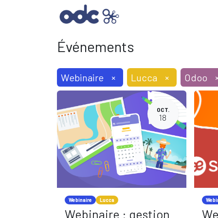
SOLUTIONS INFORMAT
Événements
Webinaire
×
Lucca
×
Odoo
OCT.
18
Webinaire
Lucca
Webi
Webinaire : gestion
We