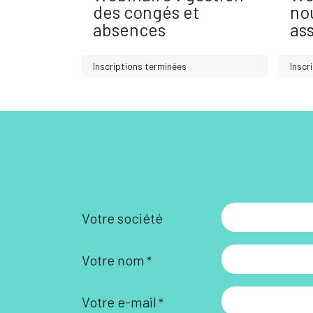
des congés et
no
absences
ass
Inscriptions terminées
Inscr
Votre société
Votre nom
*
Votre e-mail
*