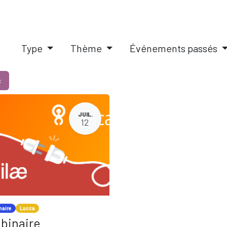
IQUES
SOLUTIONS PAIE RH
PILOTAGE D'ENTREPRISE
A
Type
Thème
Événements passés
×
JUIL.
12
naire
Lucca
binaire