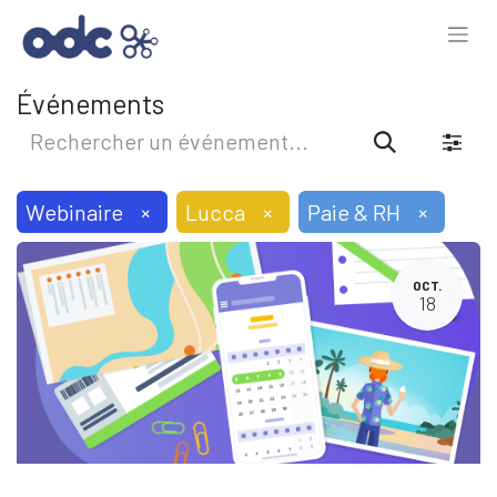
Événements
Webinaire
×
Lucca
×
Paie & RH
×
OCT.
18