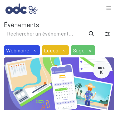
Événements
Webinaire
×
Lucca
×
Sage
×
OCT.
18