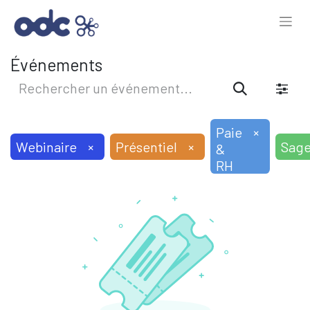
Événements
Paie
×
Webinaire
×
Présentiel
×
Sag
&
RH