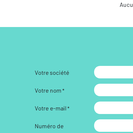
Aucu
Votre société
Votre nom
*
Votre e-mail
*
Numéro de