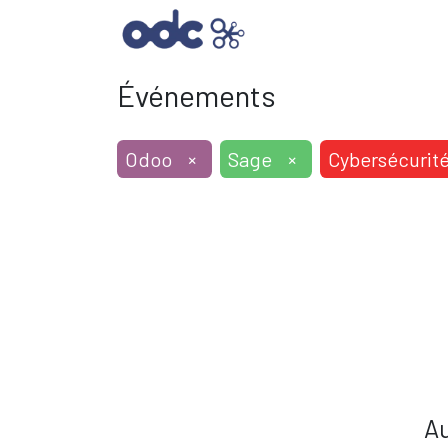
SOLUTIONS INFORMAT
Événements
Odoo
×
Sage
×
Cybersécurit
Au