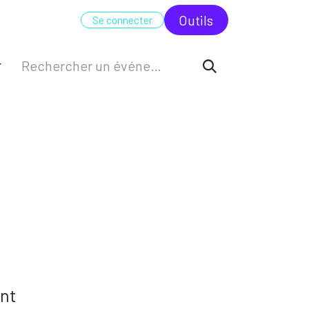
UDIT
FORMATION
ODC
Outi​​ls
Se connecter
ant