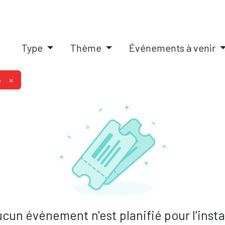
IQUES
SOLUTIONS PAIE RH
PILOTAGE D'ENTREPRISE
A
Type
Thème
Événements à venir
é
×
cun événement n'est planifié pour l'inst