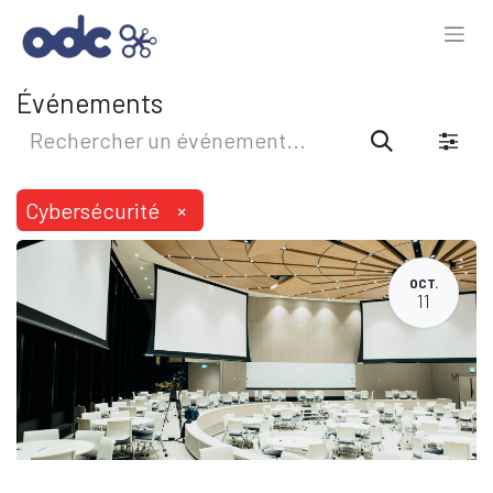
Événements
Cybersécurité
×
OCT.
11